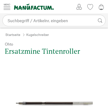
Zum Inhalt springen
Kundenkonto
Merkliste
0,0
Startseite
Kugelschreiber
Ohto
Ersatzmine Tintenroller