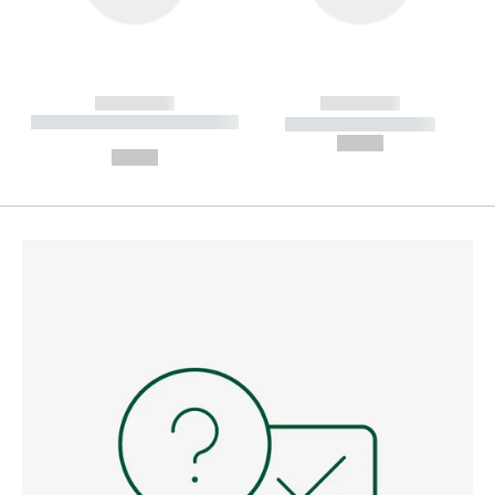
------------
------------
----------- ----------- --------
----------- -----------
---
--,-- €
--,-- €