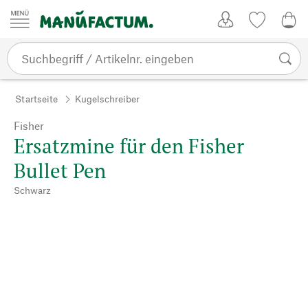
Zum Inhalt springen
Kundenkonto
Merkliste
0,0
Startseite
Kugelschreiber
Fisher
Ersatzmine für den Fisher
Bullet Pen
Schwarz