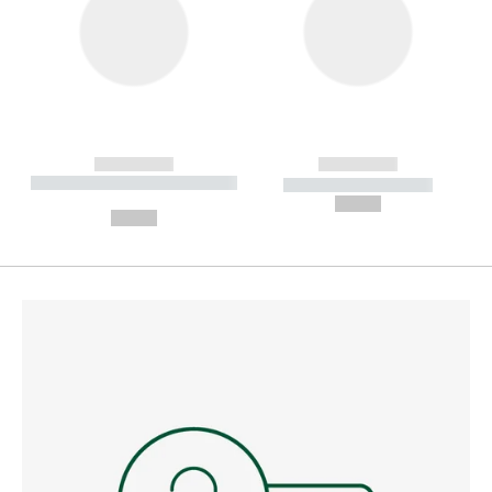
------------
------------
----------- ----------- --------
----------- -----------
---
--,-- €
--,-- €