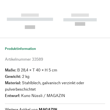
------------
------------
----------- ----------- --------
----------- -----------
---
--,-- €
--,-- €
Produktinformation
Artikelnummer
33589
Maße:
B 28,4 × T 40 × H 5 cm
Gewicht:
2 kg
Material:
Stahlblech, galvanisch verzinkt oder
pulverbeschichtet
Entwurf:
Kuno Nüssli / MAGAZIN
Weitere Artikel von
MAGAZIN