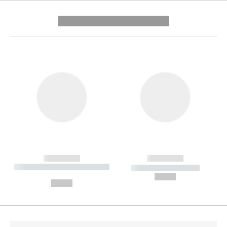
---------- --------------
------------
------------
----------- ----------- --------
----------- -----------
---
--,-- €
--,-- €