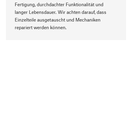
Fertigung, durchdachter Funktionalität und
langer Lebensdauer. Wir achten darauf, dass
Einzelteile ausgetauscht und Mechaniken
Nach oben
repariert werden können.
Bewusst
Nachhaltigkeit steht im Fokus unserer
Produktauswahl. Wir setzen auf natürliche
Inhaltsstoffe und Materialien, die gepflegt werden
können, sowie auf eine ressourcenschonende
und sozialverträgliche Produktion.