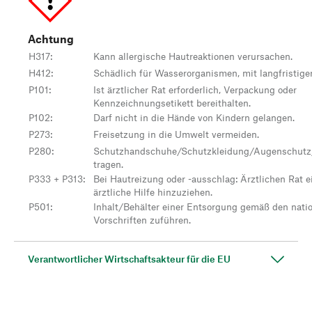
Achtung
H317
:
Kann allergische Hautreaktionen verursachen.
H412
:
Schädlich für Wasserorganismen, mit langfristige
P101
:
Ist ärztlicher Rat erforderlich, Verpackung oder
Kennzeichnungsetikett bereithalten.
P102
:
Darf nicht in die Hände von Kindern gelangen.
P273
:
Freisetzung in die Umwelt vermeiden.
P280
:
Schutzhandschuhe/Schutzkleidung/Augenschutz
tragen.
P333 + P313
:
Bei Hautreizung oder -ausschlag: Ärztlichen Rat e
ärztliche Hilfe hinzuziehen.
P501
:
Inhalt/Behälter einer Entsorgung gemäß den nati
Vorschriften zuführen.
Verantwortlicher Wirtschaftsakteur für die EU