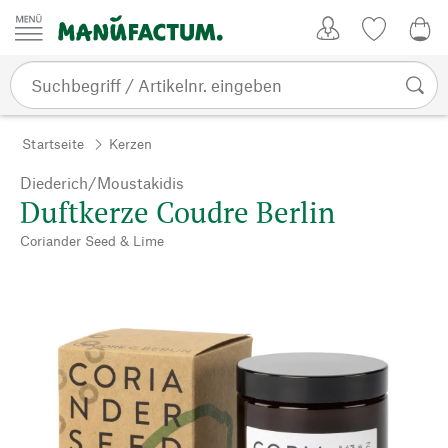
Zum Inhalt springen
Kundenkonto
Merkliste
0,0
Startseite
Kerzen
Diederich/Moustakidis
Duftkerze Coudre Berlin
Coriander Seed & Lime