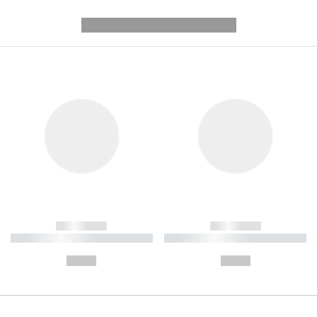
---------- --------------
------------
------------
----------- ----------- ----------
----------- ----------- ----------
-
-
--,-- €
--,-- €