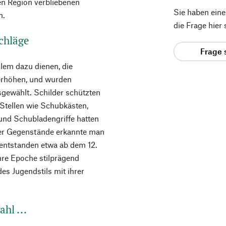
en Region verbliebenen
Sie haben ein
n.
die Frage hier
chläge
Frage 
llem dazu dienen, die
erhöhen, und wurden
gewählt. Schilder schützten
Stellen wie Schubkästen,
und Schubladengriffe hatten
cher Gegenstände erkannte man
 entstanden etwa ab dem 12.
ihre Epoche stilprägend
es Jugendstils mit ihrer
hl ...