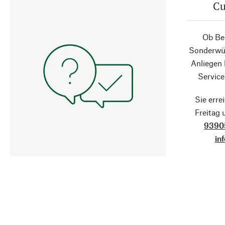
Cu
Ob Ber
Sonderwün
Anliegen
Service
Sie erre
Freitag
9390
in