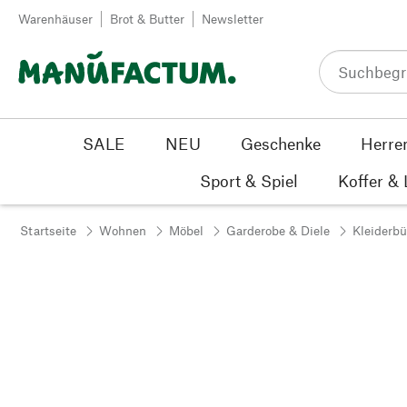
Zum Inhalt springen
Warenhäuser
Brot & Butter
Newsletter
SALE
NEU
Geschenke
Herre
Sport & Spiel
Koffer &
Startseite
Wohnen
Möbel
Garderobe & Diele
Kleiderb