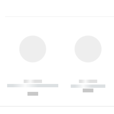
------------
------------
----------- ----------- ----------
----------- -----------
-
--,-- €
--,-- €