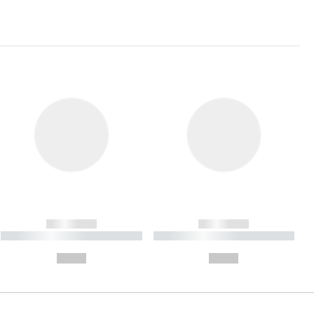
------------
------------
----------- ----------- ----------
----------- ----------- ----------
- -----------
-
--,-- €
--,-- €