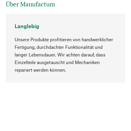
Über Manufactum
Langlebig
Unsere Produkte profitieren von handwerklicher
Fertigung, durchdachter Funktionalität und
langer Lebensdauer. Wir achten darauf, dass
Einzelteile ausgetauscht und Mechaniken
Nach oben
repariert werden können.
Bewusst
Nachhaltigkeit steht im Fokus unserer
Produktauswahl. Wir setzen auf natürliche
Inhaltsstoffe und Materialien, die gepflegt werden