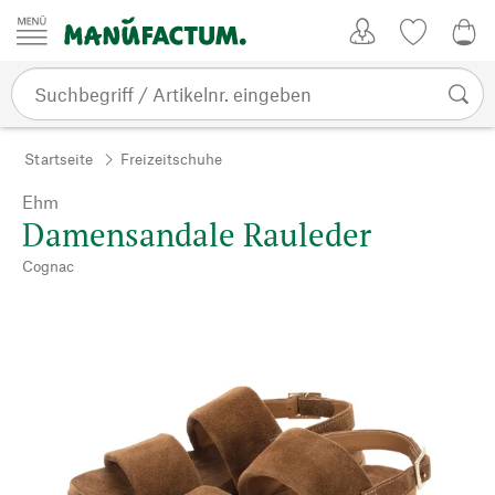
Zum Inhalt springen
Kundenkonto
Merkliste
0,0
Startseite
Freizeitschuhe
Ehm
Damensandale Rauleder
Cognac