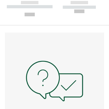
------------
------------
----------- ----------- --------
----------- -----------
---
--,-- €
--,-- €