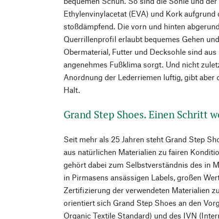
bequemen Schuh. So sind die Sohle und der 
Ethylenvinylacetat (EVA) und Kork aufgrund 
stoßdämpfend. Die vorn und hinten abgerund
Querrillenprofil erlaubt bequemes Gehen und
Obermaterial, Futter und Decksohle sind aus 
angenehmes Fußklima sorgt. Und nicht zuletzt
Anordnung der Lederriemen luftig, gibt aber 
Halt.
Grand Step Shoes. Einen Schritt w
Seit mehr als 25 Jahren steht Grand Step Sh
aus natürlichen Materialien zu fairen Kondit
gehört dabei zum Selbstverständnis des in 
in Pirmasens ansässigen Labels, großen Wert
Zertifizierung der verwendeten Materialien 
orientiert sich Grand Step Shoes an den Vo
Organic Textile Standard) und des IVN (Inter