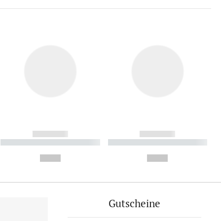
------------
------------
----------- ----------- ----------
----------- ----------- ----------
- -----------
-
--,-- €
--,-- €
Gutscheine