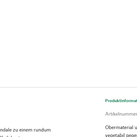
Produktinforma
Artikelnumme
Obermaterial u
andale zu einem rundum
vegetabil gege