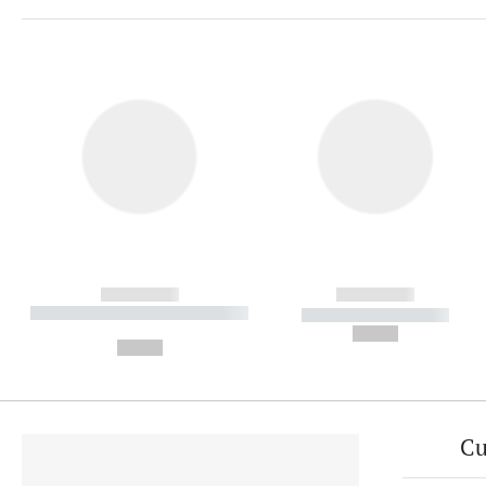
------------
------------
----------- ----------- ----------
----------- -----------
-
--,-- €
--,-- €
Cu