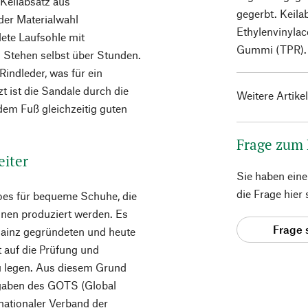
Keilabsatz aus
gegerbt. Keila
der Materialwahl
Ethylenvinylac
ete Laufsohle mit
Gummi (TPR). M
 Stehen selbst über Stunden.
Rindleder, was für ein
 ist die Sandale durch die
Weitere Artike
dem Fuß gleichzeitig guten
Frage zum
eiter
Sie haben ein
die Frage hier
oes für bequeme Schuhe, die
ionen produziert werden. Es
Frage 
Mainz gegründeten und heute
 auf die Prüfung und
zu legen. Aus diesem Grund
rgaben des GOTS (Global
nationaler Verband der