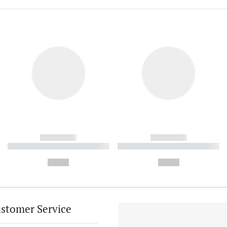
------------
------------
----------- ----------- ----------
----------- ----------- ----------
-
-
--,-- €
--,-- €
stomer Service