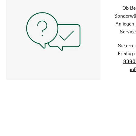
Ob Ber
Sonderwün
Anliegen
Service
Sie erre
Freitag
9390
in