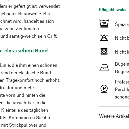
em er gefertigt ist, verwendet
Pflegehinweise 
angebauter Baumwolle. Bei
hnet wird, handelt es sich
Spezi
auf zehn Zentimetern
 und samtig-weich sein Griff.
Nicht 
Mit elastischem Bund
Nicht 
Bügeln
Linie, die ihm einen schönen
Bügele
hrend der elastische Bund
den Tragekomfort noch erhöht.
Profes
Struktur und mehr
Perchl
te vorn und hinten die
schone
, die unsichtbar in die
 Kleinteile des täglichen
Weitere Artike
fits: Kombinieren Sie ihn
g mit Strickpullover und