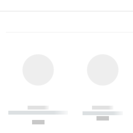
------------
------------
----------- ----------- ----------
----------- -----------
-
--,-- €
--,-- €