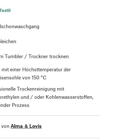
Textil
alschonwaschgang
bleichen
im Tumbler / Trockner trocknen
 mit einer Höchsttemperatur der
isensohle von 150 °C
sionelle Trockenreinigung mit
orethylen und / oder Kohlenwasserstoffen,
nder Prozess
l von
Alma ＆ Lovis