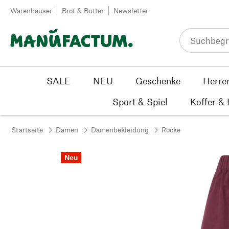
Zum Inhalt springen
Warenhäuser
Brot & Butter
Newsletter
SALE
NEU
Geschenke
Herre
Sport & Spiel
Koffer &
Startseite
Damen
Damenbekleidung
Röcke
Neu