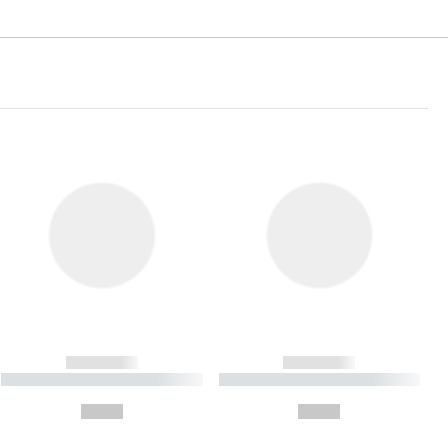
------------
------------
----------- ----------- ----------
----------- ----------- ----------
- -----------
-
--,-- €
--,-- €