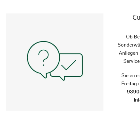
Cu
Ob Ber
Sonderwün
Anliegen
Service
Sie erre
Freitag
9390
in