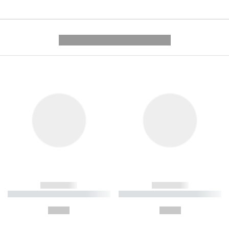
---------- --------------
------------
------------
----------- ----------- ----------
----------- ----------- ----------
-
-
--,-- €
--,-- €