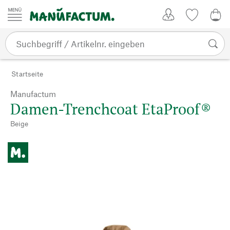
Zum Inhalt springen
Kundenkonto
Merkliste
0,0
Startseite
Manufactum
Damen-Trenchcoat EtaProof®
Beige