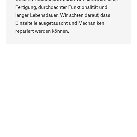
Fertigung, durchdachter Funktionalität und
langer Lebensdauer. Wir achten darauf, dass
Einzelteile ausgetauscht und Mechaniken
Nach oben
repariert werden können.
Bewusst
Nachhaltigkeit steht im Fokus unserer
Produktauswahl. Wir setzen auf natürliche
Inhaltsstoffe und Materialien, die gepflegt werden
können, sowie auf eine ressourcenschonende
und sozialverträgliche Produktion.