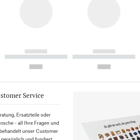
------------
------------
----------- ----------- ----------
----------- ----------- ----------
-
-
--,-- €
--,-- €
stomer Service
atung, Ersatzteile oder
sche - all Ihre Fragen und
 behandelt unser Customer
 persönlich und fundiert.