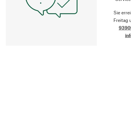
Sie erre
Freitag
9390
in