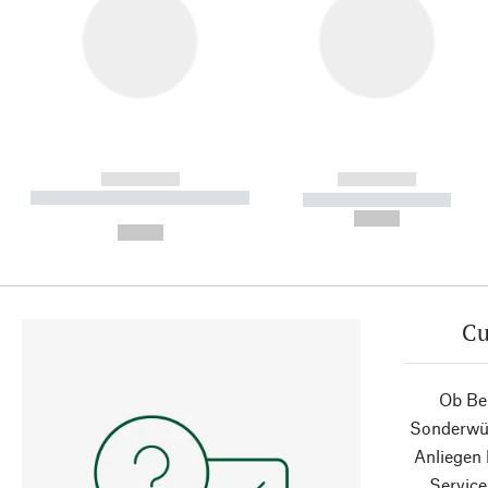
------------
------------
----------- ----------- ----------
----------- -----------
-
--,-- €
--,-- €
Cu
Ob Ber
Sonderwün
Anliegen
Service