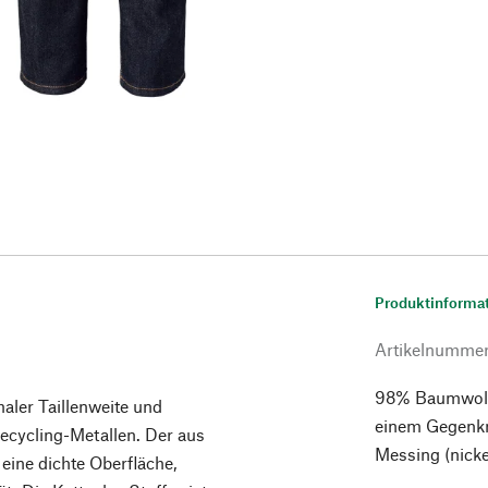
Produktinforma
Artikelnumme
98% Baumwolle
aler Taillenweite und
einem Gegenkn
Recycling-Metallen. Der aus
Messing (nickel
ine dichte Oberfläche,