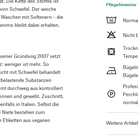
ät. Die Kette des Stoffes ist
Pflegehinweise 
 von Schwefel. Der weiche
 Waschen mit Softenern – die
Norma
enims bleibt dabei erhalten.
Nicht 
Trockn
 seiner Gründung 2007 setzt
Temper
: weniger ist mehr. So
Bügeln
nicht mit Schwefel behandelt
Bügele
ltbelastende Substanzen
Profes
t durchweg aus kontrolliert
Perchl
ponnen und gewebt. Zuschnitt,
normal
falls in Italien. Selbst die
d Niete bestehen zum
e Etiketten aus veganen
Weitere Artike