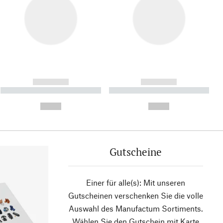
------------
------------
----------- ----------- ----------
----------- ----------- ----------
- -----------
-
--,-- €
--,-- €
Gutscheine
Einer für alle(s): Mit unseren
Gutscheinen verschenken Sie die volle
Auswahl des Manufactum Sortiments.
Wählen Sie den Gutschein mit Karte