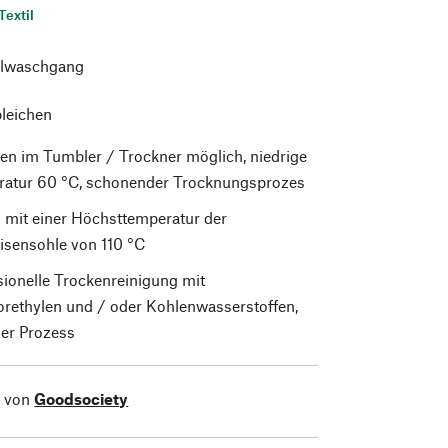
Textil
lwaschgang
bleichen
en im Tumbler / Trockner möglich, niedrige
atur 60 °C, schonender Trocknungsprozes
 mit einer Höchsttemperatur der
isensohle von 110 °C
sionelle Trockenreinigung mit
orethylen und / oder Kohlenwasserstoffen,
er Prozess
l von
Goodsociety