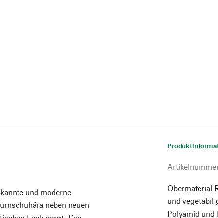
Produktinforma
Artikelnumme
Obermaterial R
bekannte und moderne
und vegetabil 
 Turnschuhära neben neuen
Polyamid und 
stischen Look sorgt. Das