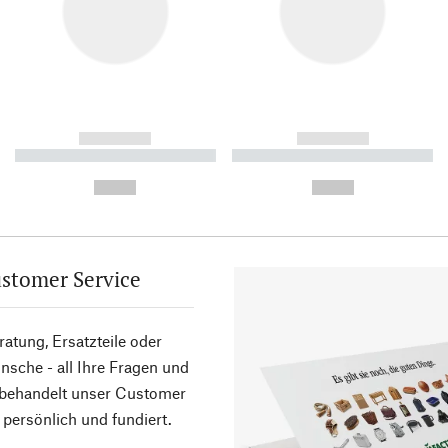
------------
------------
----------- ----------- ----------
----------- ----------- ----------
-
-
--,-- €
--,-- €
stomer Service
atung, Ersatzteile oder
sche - all Ihre Fragen und
 behandelt unser Customer
 persönlich und fundiert.