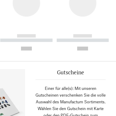
------------
------------
----------- ----------- ----------
----------- ----------- ----------
- -----------
-
--,-- €
--,-- €
Gutscheine
Einer für alle(s): Mit unseren
Gutscheinen verschenken Sie die volle
Auswahl des Manufactum Sortiments.
Wählen Sie den Gutschein mit Karte
oder den PDF-Gutschein zum