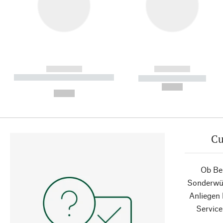
------------
------------
----------- ----------- ----------
----------- -----------
-
--,-- €
--,-- €
Cu
Ob Ber
Sonderwün
Anliegen
Service