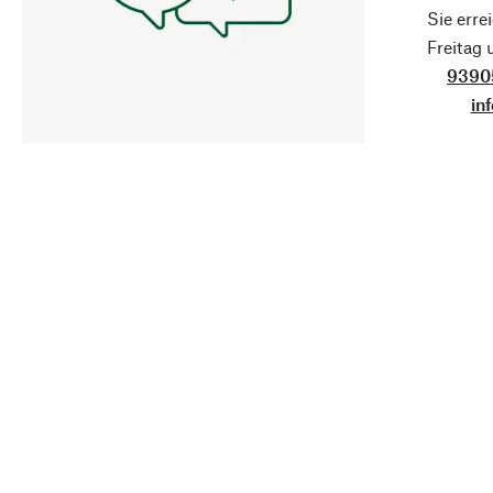
Sie erre
Freitag
9390
in