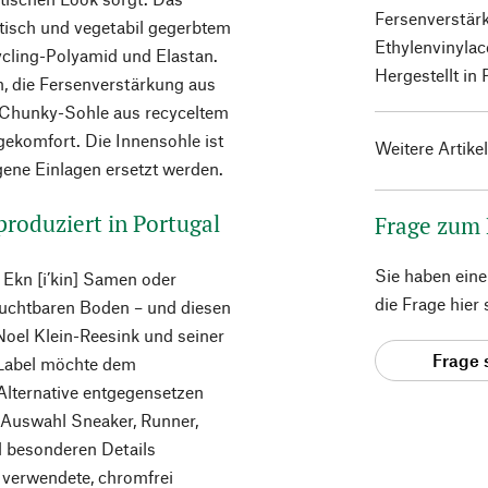
Fersenverstärk
etisch und vegetabil gegerbtem
Ethylenvinyla
ycling-Polyamid und Elastan.
Hergestellt in 
n, die Fersenverstärkung aus
e Chunky-Sohle aus recyceltem
gekomfort. Die Innensohle ist
Weitere Artike
gene Einlagen ersetzt werden.
produziert in Portugal
Frage zum
Sie haben ein
 Ekn [i’kin] Samen oder
die Frage hier
ruchtbaren Boden – und diesen
Noel Klein-Reesink und seiner
Frage 
 Label möchte dem
Alternative entgegensetzen
e Auswahl Sneaker, Runner,
nd besonderen Details
s verwendete, chromfrei