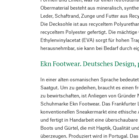
Obermaterial besteht aus mineralisch, synth
Leder, Schaftrand, Zunge und Futter aus Rec
Die Decksohle ist aus recyceltem Polyuretha
recyceltem Polyester gefertigt. Die mächtig
Ethylenvinylacetat (EVA) sorgt für hohen Tra
herausnehmbar, sie kann bei Bedarf durch ei
Ekn Footwear. Deutsches Design, 
In einer alten osmanischen Sprache bedeutet
Saatgut. Um zu gedeihen, braucht es einen f
zu bewirtschaften, ist Anliegen von Gründer 
Schuhmarke Ekn Footwear. Das Frankfurter
konventionellen Sneakermarkt eine ethische 
und fertigt in Handarbeit eine überschaubar
Boots und Gürtel, die mit Haptik, Qualität u
überzeugen. Produziert wird in Portugal. Da