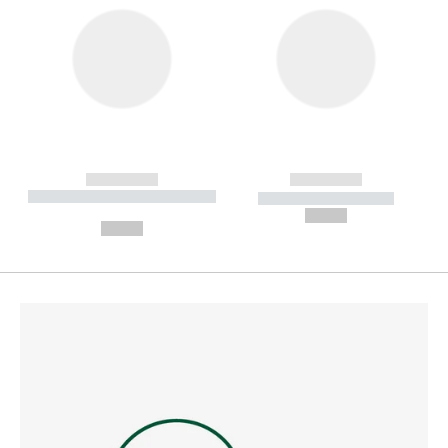
------------
------------
----------- ----------- --------
----------- -----------
---
--,-- €
--,-- €