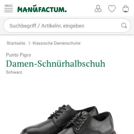
Zum Inhalt springen
Kundenkonto
Merkliste
0,0
Startseite
Klassische Damenschuhe
Punto Pigro
Damen-Schnürhalbschuh
Schwarz