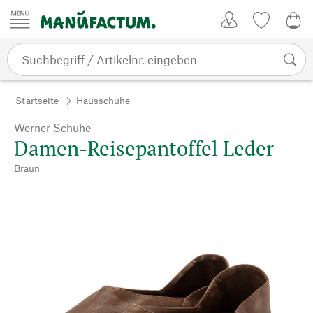
Zum Inhalt springen
Kundenkonto
Merkliste
0,0
Startseite
Hausschuhe
Werner Schuhe
Damen-Reisepantoffel Leder
Braun