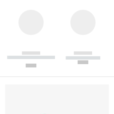
------------
------------
----------- ----------- --------
----------- -----------
---
--,-- €
--,-- €