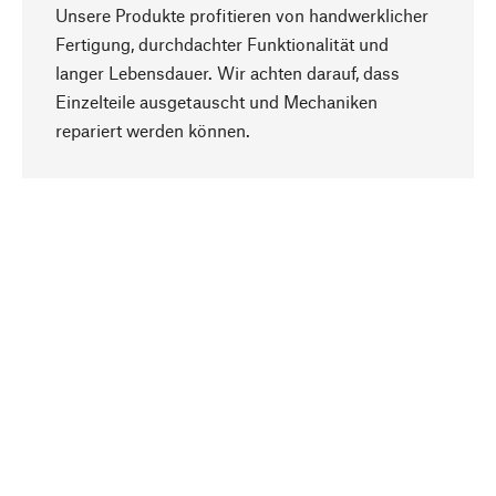
Unsere Produkte profitieren von handwerklicher
Fertigung, durchdachter Funktionalität und
langer Lebensdauer. Wir achten darauf, dass
Einzelteile ausgetauscht und Mechaniken
Nach oben
repariert werden können.
Bewusst
Nachhaltigkeit steht im Fokus unserer
Produktauswahl. Wir setzen auf natürliche
Inhaltsstoffe und Materialien, die gepflegt werden
können, sowie auf eine ressourcenschonende
und sozialverträgliche Produktion.