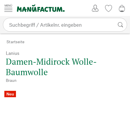
Zum Inhalt springen
Kundenkonto
Merkliste
0,0
Startseite
Lanius
Damen-Midirock Wolle-
Baumwolle
Braun
Neu