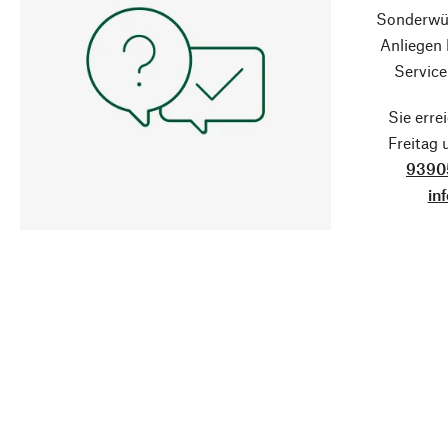
Sonderwün
Anliegen
Service
Sie erre
Freitag
9390
in