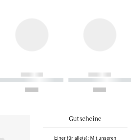
------------
------------
----------- ----------- ----------
----------- ----------- ----------
- -----------
-
--,-- €
--,-- €
Gutscheine
Einer für alle(s): Mit unseren