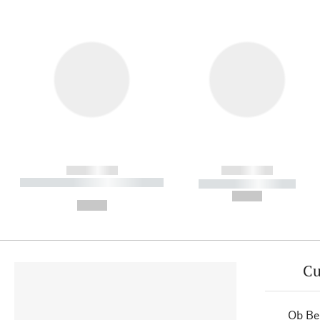
------------
------------
----------- ----------- ----------
----------- -----------
-
--,-- €
--,-- €
Cu
Ob Ber