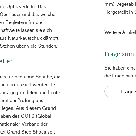
mm), vegetabi
te Optik verleiht. Das
Hergestellt in
 Oberleder und das weiche
n Begleitern für die
aftweite lassen sie sich
Weitere Artike
 aus Naturkautschuk dämpft
Stehen über viele Stunden.
Frage zum
eiter
Sie haben ein
die Frage hier
oes für bequeme Schuhe, die
ionen produziert werden. Es
Frage 
Mainz gegründeten und heute
 auf die Prüfung und
zu legen. Aus diesem Grund
rgaben des GOTS (Global
nationaler Verband der
eitet Grand Step Shoes seit