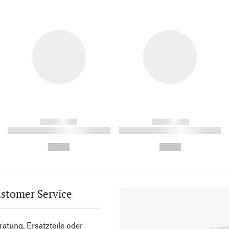
------------
------------
----------- ----------- ----------
----------- ----------- ----------
-
-
--,-- €
--,-- €
stomer Service
atung, Ersatzteile oder