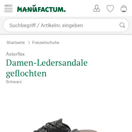
Zum Inhalt springen
Kundenkonto
Merkliste
0,0
Startseite
Freizeitschuhe
Astorflex
Damen-Ledersandale
geflochten
Schwarz