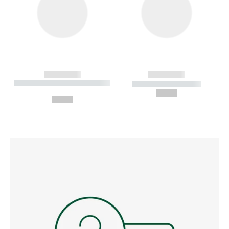
------------
------------
----------- ----------- --------
----------- -----------
---
--,-- €
--,-- €