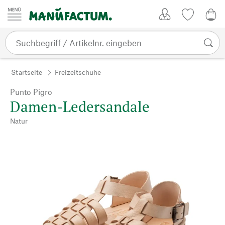
Zum Inhalt springen
Kundenkonto
Merkliste
0,0
Startseite
Freizeitschuhe
Punto Pigro
Damen-Ledersandale
Natur