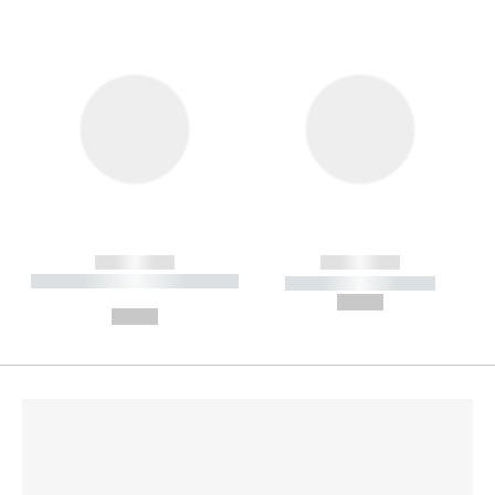
------------
------------
----------- ----------- --------
----------- -----------
---
--,-- €
--,-- €