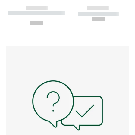
------------
------------
----------- ----------- --------
----------- -----------
---
--,-- €
--,-- €