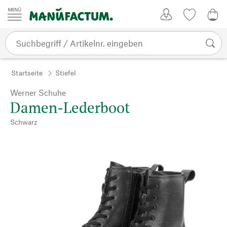
Zum Inhalt springen
Kundenkonto
Merkliste
0,0
Startseite
Stiefel
Werner Schuhe
Damen-Lederboot
Schwarz