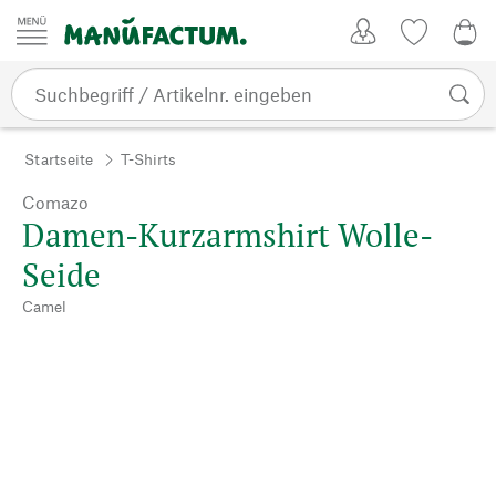
Zum Inhalt springen
Kundenkonto
Merkliste
0,0
Startseite
T-Shirts
Comazo
Damen-Kurzarmshirt Wolle-
Seide
Camel