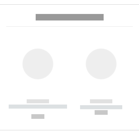
---------- --------------
------------
------------
----------- ----------- --------
----------- -----------
---
--,-- €
--,-- €