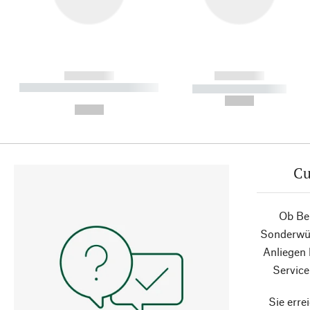
------------
------------
----------- ----------- ----------
----------- -----------
-
--,-- €
--,-- €
Cu
Ob Ber
Sonderwün
Anliegen
Service
Sie erre