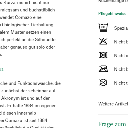
Rückenlänge b
es Kurzarmshirt nicht nur
chmiegsam und buchstäblich
Pflegehinweise 
erwendet Comazo eine
rt biologischer Tierhaltung
Spezi
ralem Muster setzen einen
ch perfekt an die Silhouette
Nicht 
n aber genauso gut solo oder
.
Nicht 
on
Nicht 
Nicht 
sche und Funktionswäsche, die
st zunächst der scheinbar auf
n Akronym ist und auf den
Weitere Artike
t. Er hatte 1884 im eigenen
 diesen innerhalb
ei Comazo ist seit 1884
Frage zum
maßgeblich die Qualität der