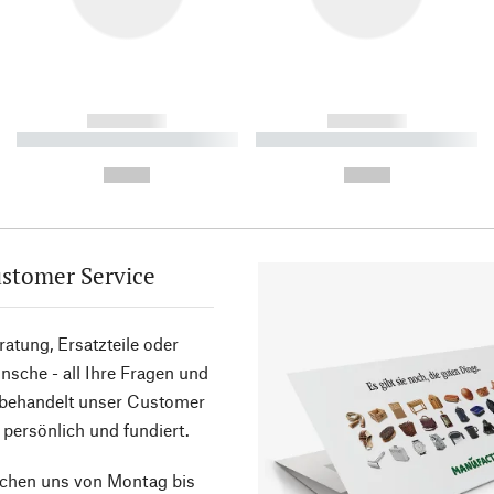
------------
------------
----------- ----------- ----------
----------- ----------- ----------
-
-
--,-- €
--,-- €
stomer Service
atung, Ersatzteile oder
sche - all Ihre Fragen und
 behandelt unser Customer
 persönlich und fundiert.
ichen uns von Montag bis