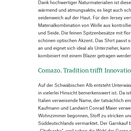
Dank hochwertiger Naturmaterialien ist dies
wärmend und atmungsaktiv, es liegt auch s
seidenweich auf der Haut. Für den Jersey v
Materialkombination von Wolle aus kontrollie
und Seide. Die feinen Spitzenbesätze mit flo
schönen optischen Akzent. Das Shirt passt si
an und eignet sich ideal als Unterzieher, kan
kombiniert mit einem Blazer getragen werden
Comazo. Tradition trifft Innovati
Auf der Schwäbischen Alb entsteht Unterwä
in vielerlei Hinsicht bemerkenswert ist. Da i
Italien verweisende Name, der tatsächlich ei
Kaufmann und Landwirt Conrad Maier verweis
Wohnzimmer begonnen, Stoff zu stricken und
Süddeutschlands vermarktet. Der Garnkauf b
„Chefsache“, weil schon die Wahl der Garne 