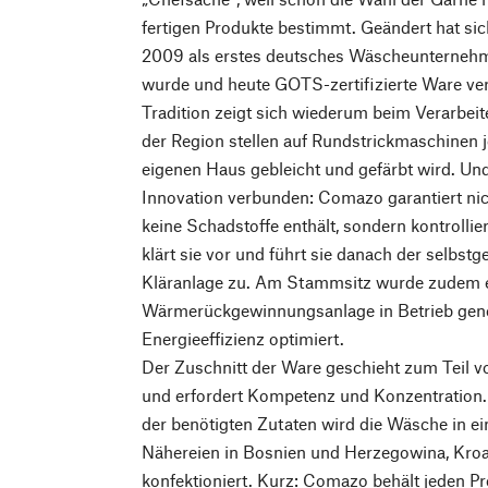
fertigen Produkte bestimmt. Geändert hat s
2009 als erstes deutsches Wäscheunternehme
wurde und heute GOTS-zertifizierte Ware ver
Tradition zeigt sich wiederum beim Verarbeit
der Region stellen auf Rundstrickmaschinen 
eigenen Haus gebleicht und gefärbt wird. Und 
Innovation verbunden: Comazo garantiert nic
keine Schadstoffe enthält, sondern kontrollie
klärt sie vor und führt sie danach der selbst
Kläranlage zu. Am Stammsitz wurde zudem 
Wärmerückgewinnungsanlage in Betrieb gen
Energieeffizienz optimiert.
Der Zuschnitt der Ware geschieht zum Teil
und erfordert Kompetenz und Konzentration
der benötigten Zutaten wird die Wäsche in ei
Nähereien in Bosnien und Herzegowina, Kro
konfektioniert. Kurz: Comazo behält jeden P