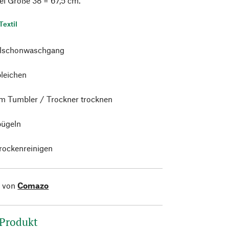
ei Größe 38 = 67,5 cm.
Textil
alschonwaschgang
bleichen
im Tumbler / Trockner trocknen
bügeln
trockenreinigen
l von
Comazo
 Produkt