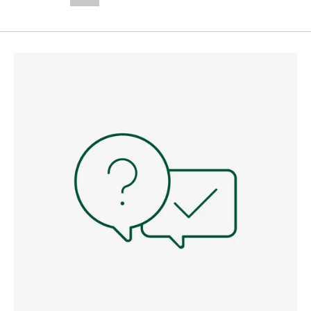
--,-- €