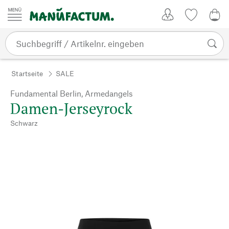
Zum Inhalt springen
Kundenkonto
Merkliste
0,0
Startseite
SALE
Fundamental Berlin, Armedangels
Damen-Jerseyrock
Schwarz