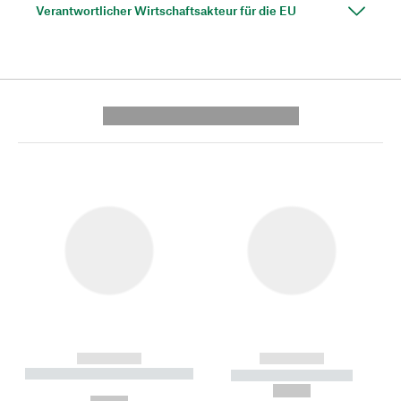
Verantwortlicher Wirtschaftsakteur für die EU
---------- --------------
------------
------------
----------- ----------- --------
----------- -----------
---
--,-- €