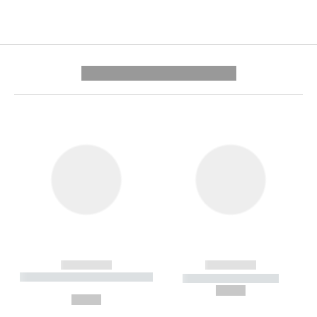
---------- --------------
------------
------------
----------- ----------- --------
----------- -----------
---
--,-- €
--,-- €