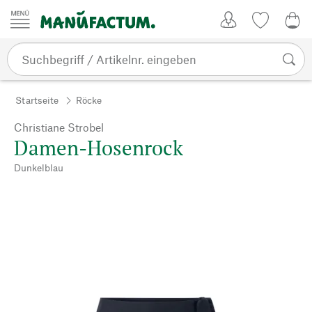
Zum Inhalt springen
Kundenkonto
Merkliste
0,0
Startseite
Röcke
Christiane Strobel
Damen-Hosenrock
Dunkelblau