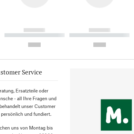
------------
------------
----------- ----------- ----------
----------- ----------- ----------
-
-
--,-- €
--,-- €
stomer Service
atung, Ersatzteile oder
sche - all Ihre Fragen und
 behandelt unser Customer
 persönlich und fundiert.
ichen uns von Montag bis