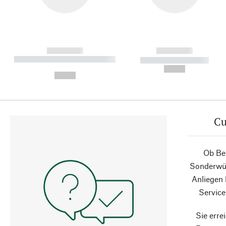
------------
------------
----------- ----------- ----------
----------- -----------
-
--,-- €
--,-- €
Cu
Ob Ber
Sonderwün
Anliegen
Service
Sie erre