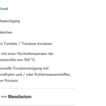
Textil
lwaschgang
bleichen
im Tumbler / Trockner trocknen
 mit einer Höchsttemperatur der
isensohle von 150 °C
sionelle Trockenreinigung mit
orethylen und / oder Kohlenwasserstoffen,
er Prozess
l von
Manufactum