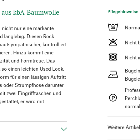
k aus kbA-Baumwolle
Pflegehinweise 
Norma
 nicht nur eine markante
nd langlebig. Diesen Rock
Nicht 
hautsympathischer, kontrolliert
ieren. Hinzu kommt eine
Nicht 
zität und Formtreue. Das
o einen leichten Used Look,
Bügeln
rm für einen lässigen Auftritt
Bügele
gs oder Strumpfhose darunter
Profes
it zwei Eingrifftaschen und
Perchl
stattet, er wird mit
normal
Weitere Artike