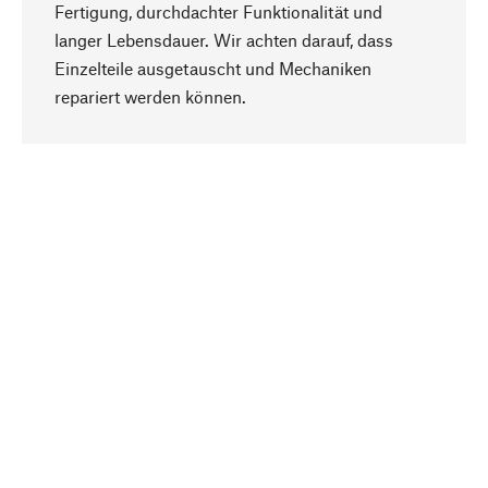
Fertigung, durchdachter Funktionalität und
langer Lebensdauer. Wir achten darauf, dass
Einzelteile ausgetauscht und Mechaniken
Nach oben
repariert werden können.
Bewusst
Nachhaltigkeit steht im Fokus unserer
Produktauswahl. Wir setzen auf natürliche
Inhaltsstoffe und Materialien, die gepflegt werden
können, sowie auf eine ressourcenschonende
und sozialverträgliche Produktion.