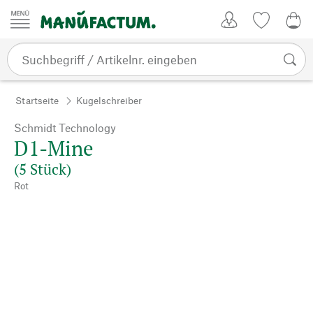
Zum Inhalt springen
Kundenkonto
Merkliste
0,0
Startseite
Kugelschreiber
Schmidt Technology
D1-Mine
(5 Stück)
Rot