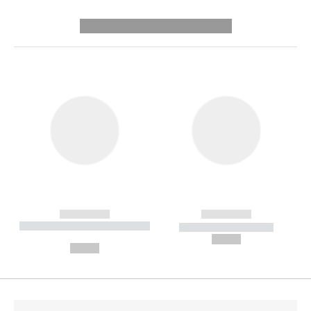
---------- --------------
------------
------------
----------- ----------- --------
----------- -----------
---
--,-- €
--,-- €