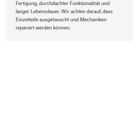
Fertigung, durchdachter Funktionalität und
langer Lebensdauer. Wir achten darauf, dass
Einzelteile ausgetauscht und Mechaniken
Nach oben
repariert werden können.
Bewusst
Nachhaltigkeit steht im Fokus unserer
Produktauswahl. Wir setzen auf natürliche
Inhaltsstoffe und Materialien, die gepflegt werden
können, sowie auf eine ressourcenschonende
und sozialverträgliche Produktion.