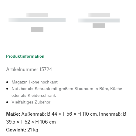
------------
------------
----------- ----------- --------
----------- -----------
---
--,-- €
--,-- €
Produktinformation
Artikelnummer
15724
Magazin-Ikone hochkant
Nutzbar als Schrank mit großem Stauraum in Büro, Küche
oder als Kleiderschrank
Vielfältiges Zubehör
Maße:
Außenmaß: B 44 × T 56 × H 110 cm, Innenmaß: B
39,5 × T 52 × H 106 cm
Gewicht:
21 kg