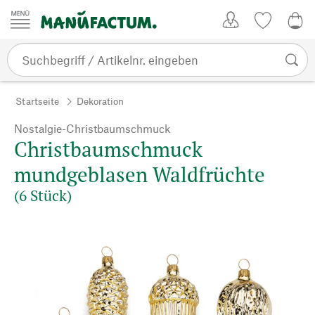
Zum Inhalt springen
Kundenkonto
Merkliste
0,0
Startseite
Dekoration
Nostalgie-Christbaumschmuck
Christbaumschmuck
mundgeblasen Waldfrüchte
(6 Stück)