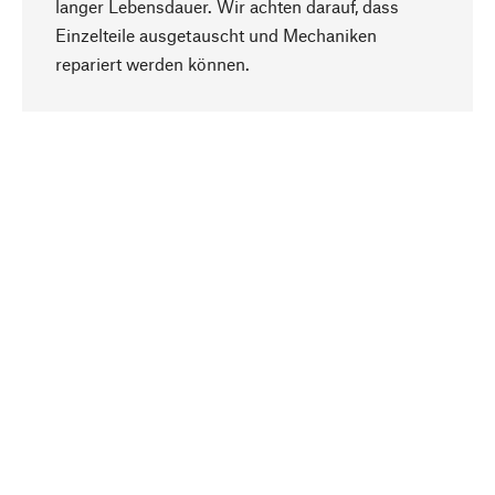
langer Lebensdauer. Wir achten darauf, dass
Einzelteile ausgetauscht und Mechaniken
Nach oben
repariert werden können.
Bewusst
Nachhaltigkeit steht im Fokus unserer
Produktauswahl. Wir setzen auf natürliche
Inhaltsstoffe und Materialien, die gepflegt werden
können, sowie auf eine ressourcenschonende
und sozialverträgliche Produktion.
Ausgewählt