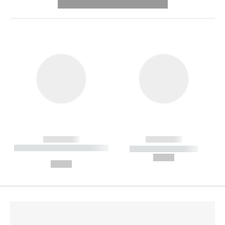
---------- --------------
------------
------------
----------- ----------- --------
----------- -----------
---
--,-- €
--,-- €