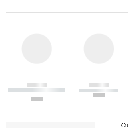
------------
------------
----------- ----------- ----------
----------- -----------
-
--,-- €
--,-- €
Cu