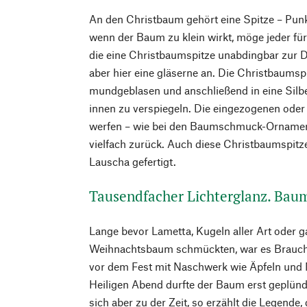
An den Christbaum gehört eine Spitze – Punk
wenn der Baum zu klein wirkt, möge jeder für 
die eine Christbaumspitze unabdingbar zur De
aber hier eine gläserne an. Die Christbaums
mundgeblasen und anschließend in eine Silb
innen zu verspiegeln. Die eingezogenen oder
werfen – wie bei den Baumschmuck-­Ornamen
vielfach zurück. Auch diese Christbaumspit
Lauscha gefertigt.
Tausendfacher Lichterglanz. Bau
Lange bevor Lametta, Kugeln aller Art oder 
Weihnachtsbaum schmückten, war es Brauch
vor dem Fest mit Naschwerk wie Äpfeln un
Heiligen Abend durfte der Baum erst geplün
sich aber zu der Zeit, so erzählt die Legende