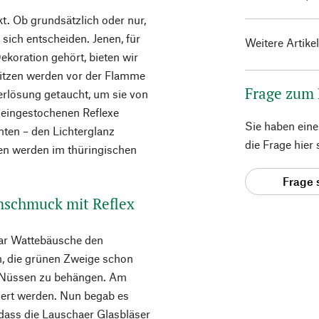
t. Ob grundsätzlich oder nur,
sich entscheiden. Jenen, für
Weitere Artike
koration gehört, bieten wir
pitzen werden vor der Flamme
Frage zum
erlösung getaucht, um sie von
 eingestochenen Reflexe
Sie haben ein
ten – den Lichterglanz
die Frage hier
zen werden im thüringischen
Frage 
mschmuck mit Reflex
gar Wattebäusche den
, die grünen Zweige schon
d Nüssen zu behängen. Am
dert werden. Nun begab es
, dass die Lauschaer Glasbläser