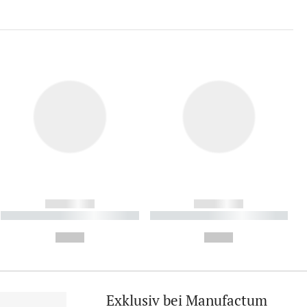
------------
------------
----------- ----------- ----------
----------- ----------- ----------
- -----------
-
--,-- €
--,-- €
Exklusiv bei Manufactum