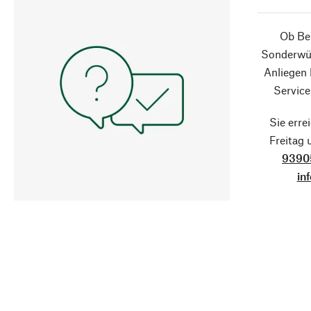
Ob Ber
Sonderwün
Anliegen
Service
Sie erre
Freitag
9390
in