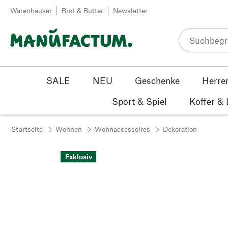
Zum Inhalt springen
Warenhäuser
Brot & Butter
Newsletter
SALE
NEU
Geschenke
Herre
Sport & Spiel
Koffer &
Startseite
Wohnen
Wohnaccessoires
Dekoration
Exklusiv