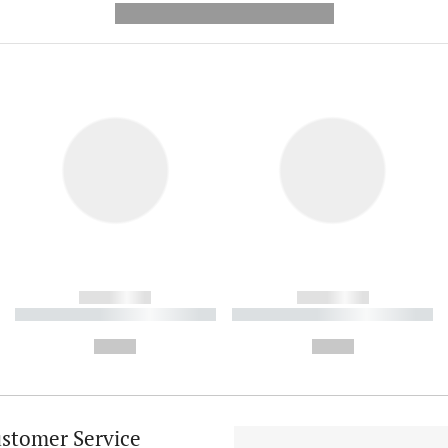
---------- --------------
------------
------------
----------- ----------- ----------
----------- ----------- ----------
-
-
--,-- €
--,-- €
stomer Service