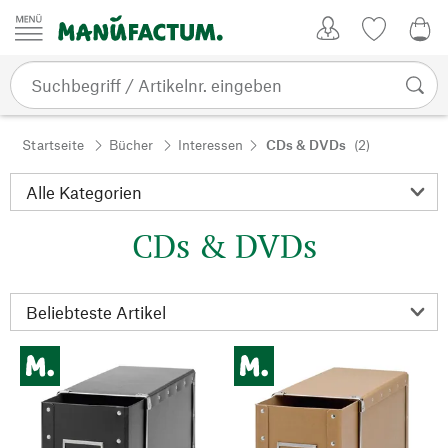
Zum Inhalt springen
Kundenkonto
Merkliste
0,0
Startseite
Bücher
Interessen
CDs & DVDs
(2)
CDs & DVDs