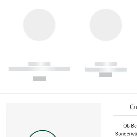
------------
------------
----------- ----------- ----------
----------- -----------
-
--,-- €
--,-- €
Cu
Ob Ber
Sonderwün