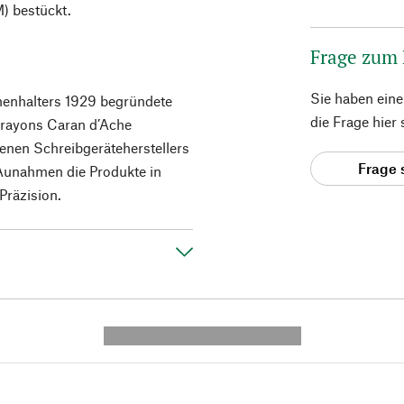
) bestückt.
Frage zum
Sie haben ein
nenhalters 1929 begründete
die Frage hier
Crayons Caran d’Ache
benen Schreibgeräteherstellers
Frage 
Aunahmen die Produkte in
Präzision.
---------- --------------