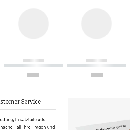
------------
------------
----------- ----------- ----------
----------- ----------- ----------
-
-
--,-- €
--,-- €
stomer Service
atung, Ersatzteile oder
sche - all Ihre Fragen und