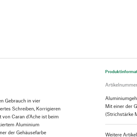
Produktinforma
Artikelnumme
Aluminiumgehäu
en Gebrauch in vier
Mit einer der
iertes Schreiben, Korrigieren
(Strichstärke 
t von Caran d’Ache ist beim
kiertem Aluminium
iner der Gehäusefarbe
Weitere Artike