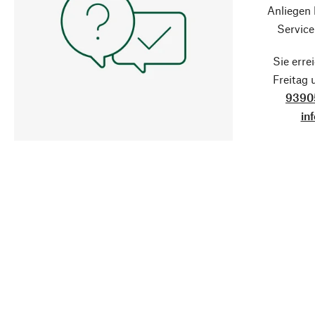
Anliegen
Service
Sie erre
Freitag
9390
in