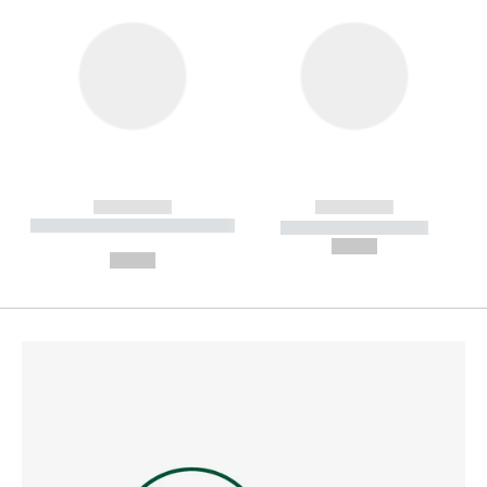
------------
------------
----------- ----------- --------
----------- -----------
---
--,-- €
--,-- €