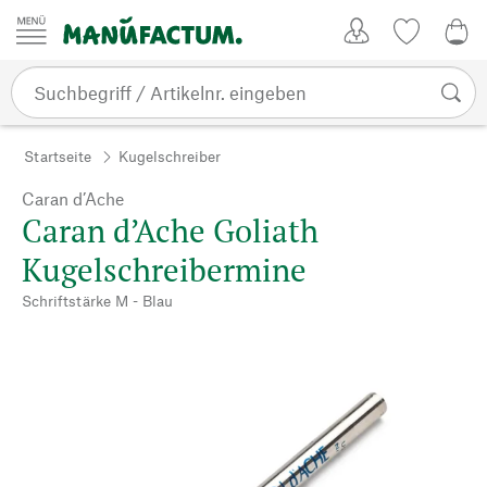
Zum Inhalt springen
Kundenkonto
Merkliste
0,0
Startseite
Kugelschreiber
Caran d’Ache
Caran d’Ache Goliath
Kugelschreibermine
Schriftstärke M - Blau