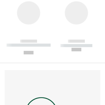
------------
------------
----------- ----------- --------
----------- -----------
---
--,-- €
--,-- €