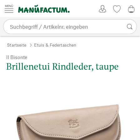
Zum Inhalt springen
Kundenkonto
Merkliste
0,0
Startseite
Etuis & Federtaschen
Il Bisonte
Brillenetui Rindleder, taupe