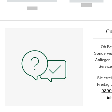
----------- ----------- ----------
----------- -----------
-
--,-- €
--,-- €
Cu
Ob Ber
Sonderwün
Anliegen
Service
Sie erre
Freitag
9390
in