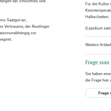
gefangen bei Smoothies und
Für die Kultur
Keimtemperatu
Halbschatten.
ens-Saatgut an,
 Vertrauens, der Reutlinger
(Lepidium sat
 saisonunabhängig zur
eignet.
Weitere Artike
Frage zum
Sie haben ein
die Frage hier
Frage 