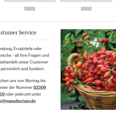
----------- ----------- ----------
----------- ----------- ----------
-
-
--,-- €
--,-- €
stomer Service
atung, Ersatzteile oder
sche - all Ihre Fragen und
 behandelt unser Customer
 persönlich und fundiert.
ichen uns von Montag bis
 unter der Nummer
02309
50
oder jederzeit unter
fo@manufactum.de