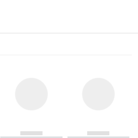
------------
------------