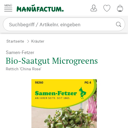
Zum Inhalt springen
Kundenkonto
Merkliste
0,0
Startseite
Kräuter
Samen-Fetzer
Bio-Saatgut Microgreens
Rettich 'China Rose'