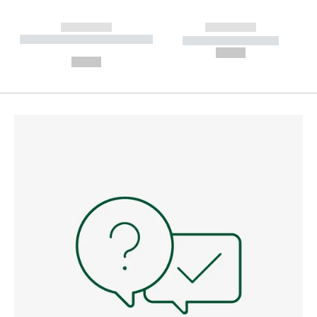
------------
------------
----------- ----------- --------
----------- -----------
---
--,-- €
--,-- €