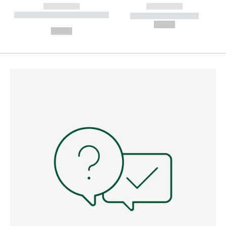
------------
------------
----------- ----------- --------
----------- -----------
---
--,-- €
--,-- €