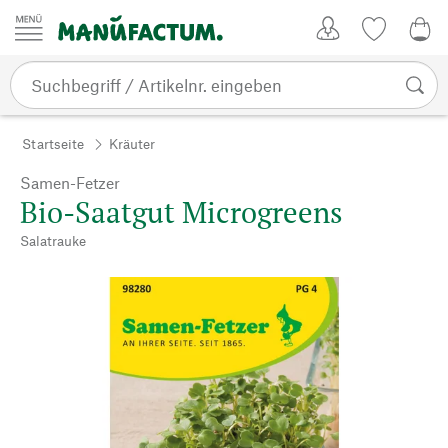
Zum Inhalt springen
Kundenkonto
Merkliste
0,0
Startseite
Kräuter
Samen-Fetzer
Bio-Saatgut Microgreens
Salatrauke