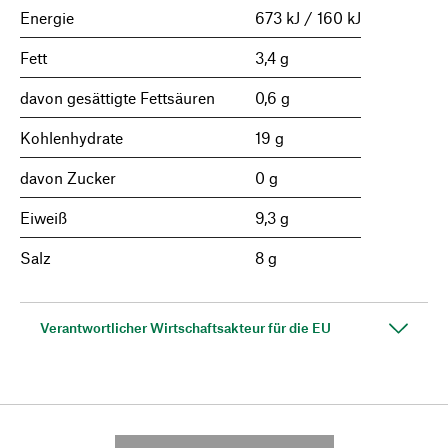
Energie
673 kJ / 160 kJ
Fett
3,4 g
davon gesättigte Fettsäuren
0,6 g
Kohlenhydrate
19 g
davon Zucker
0 g
Eiweiß
9,3 g
Salz
8 g
Verantwortlicher Wirtschaftsakteur für die EU
---------- --------------