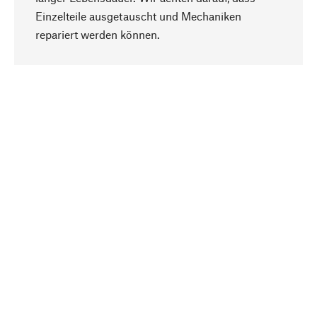
Einzelteile ausgetauscht und Mechaniken
Nach oben
repariert werden können.
Bewusst
Nachhaltigkeit steht im Fokus unserer
Produktauswahl. Wir setzen auf natürliche
Inhaltsstoffe und Materialien, die gepflegt werden
können, sowie auf eine ressourcenschonende
und sozialverträgliche Produktion.
Ausgewählt