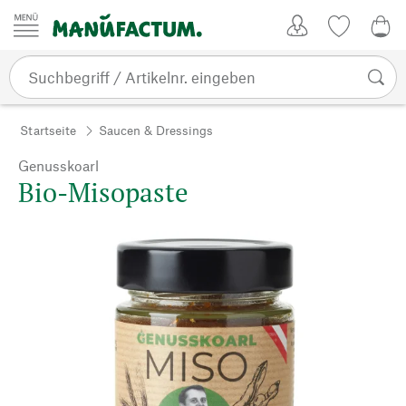
Zum Inhalt springen
Kundenkonto
Merkliste
0,0
Startseite
Saucen & Dressings
Genusskoarl
Bio-Misopaste