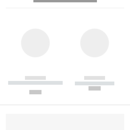
------------
------------
----------- ----------- --------
----------- -----------
---
--,-- €
--,-- €