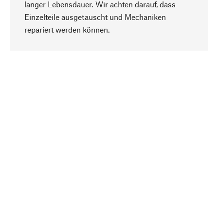
langer Lebensdauer. Wir achten darauf, dass
Einzelteile ausgetauscht und Mechaniken
Nach oben
repariert werden können.
Bewusst
Nachhaltigkeit steht im Fokus unserer
Produktauswahl. Wir setzen auf natürliche
Inhaltsstoffe und Materialien, die gepflegt werden
können, sowie auf eine ressourcenschonende
und sozialverträgliche Produktion.
Ausgewählt