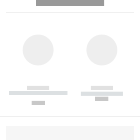
---------- --------------
------------
------------
----------- ----------- --------
----------- -----------
---
--,-- €
--,-- €