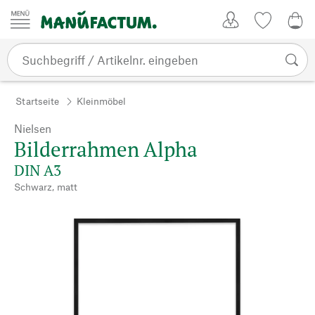
Zum Inhalt springen
Kundenkonto
Merkliste
0,0
Startseite
Kleinmöbel
Nielsen
Bilderrahmen Alpha
DIN A3
Schwarz, matt