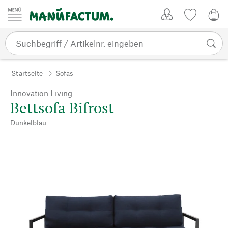
Zum Inhalt springen
Kundenkonto
Merkliste
0,0
Startseite
Sofas
Innovation Living
Bettsofa Bifrost
Dunkelblau