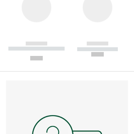
------------
------------
----------- ----------- --------
----------- -----------
---
--,-- €
--,-- €