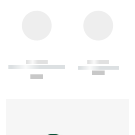
------------
------------
----------- ----------- --------
----------- -----------
---
--,-- €
--,-- €