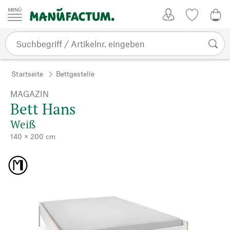
Zum Inhalt springen
Kundenkonto
Merkliste
0,0
Startseite
Bettgestelle
MAGAZIN
Bett Hans
Weiß
140 × 200 cm