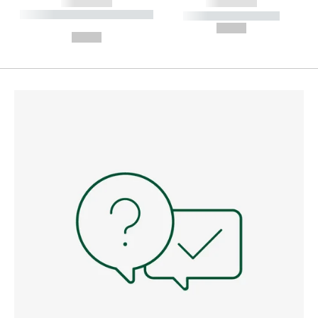
------------
------------
----------- ----------- --------
----------- -----------
---
--,-- €
--,-- €