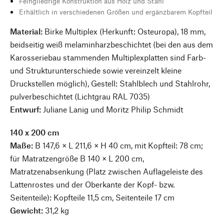
Feingliedrige Konstruktion aus Holz und Stahl
Erhältlich in verschiedenen Größen und ergänzbarem Kopfteil
Material:
Birke Multiplex (Herkunft: Osteuropa), 18 mm,
beidseitig weiß melaminharzbeschichtet (bei den aus dem
Karosseriebau stammenden Multiplexplatten sind Farb-
und Strukturunterschiede sowie vereinzelt kleine
Druckstellen möglich), Gestell: Stahlblech und Stahlrohr,
pulverbeschichtet (Lichtgrau RAL 7035)
Entwurf:
Juliane Lanig und Moritz Philip Schmidt
140 x 200 cm
Maße:
B 147,6 × L 211,6 × H 40 cm, mit Kopfteil: 78 cm;
für Matratzengröße B 140 × L 200 cm,
Matratzenabsenkung (Platz zwischen Auflageleiste des
Lattenrostes und der Oberkante der Kopf- bzw.
Seitenteile): Kopfteile 11,5 cm, Seitenteile 17 cm
Gewicht:
31,2 kg