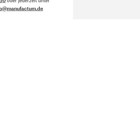
50
oder jederzeit unter
fo@manufactum.de