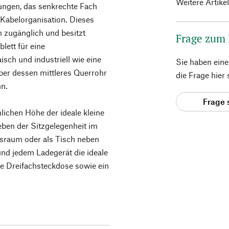
Weitere Artike
tungen, das senkrechte Fach
 Kabelorganisation. Dieses
 zugänglich und besitzt
Frage zum
lett für eine
sch und industriell wie eine
Sie haben ein
über dessen mittleres Querrohr
die Frage hier
nn.
Frage 
ichen Höhe der ideale kleine
eben der Sitzgelegenheit im
sraum oder als Tisch neben
nd jedem Ladegerät die ideale
e Dreifachsteckdose sowie ein