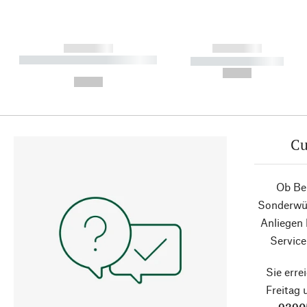
------------
------------
----------- ----------- ----------
----------- -----------
-
--,-- €
--,-- €
Cu
Ob Ber
Sonderwün
Anliegen
Service
Sie erre
Freitag