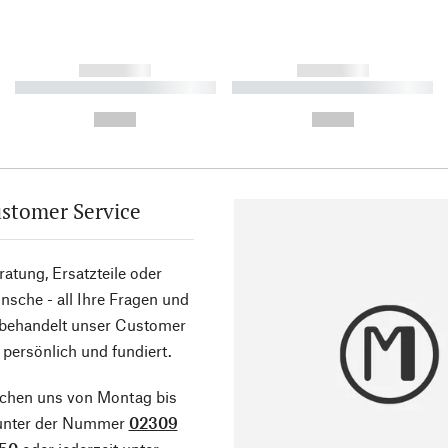
------------
------------
----------- ----------- ----------
----------- ----------- ----------
-
-
--,-- €
--,-- €
stomer Service
atung, Ersatzteile oder
sche - all Ihre Fragen und
 behandelt unser Customer
 persönlich und fundiert.
ichen uns von Montag bis
 unter der Nummer
02309