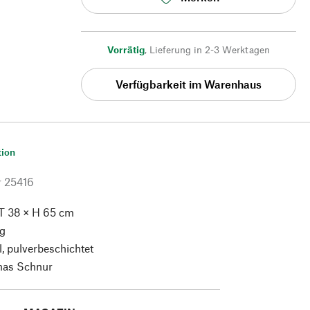
Vorrätig
,
Lieferung in 2-3 Werktagen
Verfügbarkeit im Warenhaus
tion
r
25416
T 38 × H 65 cm
kg
, pulverbeschichtet
as Schnur