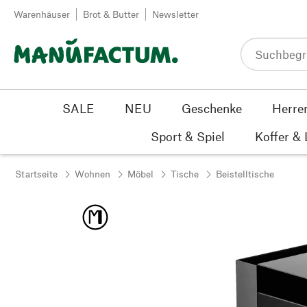
Zum Inhalt springen
Warenhäuser
Brot & Butter
Newsletter
SALE
NEU
Geschenke
Herre
Sport & Spiel
Koffer &
Startseite
Wohnen
Möbel
Tische
Beistelltische