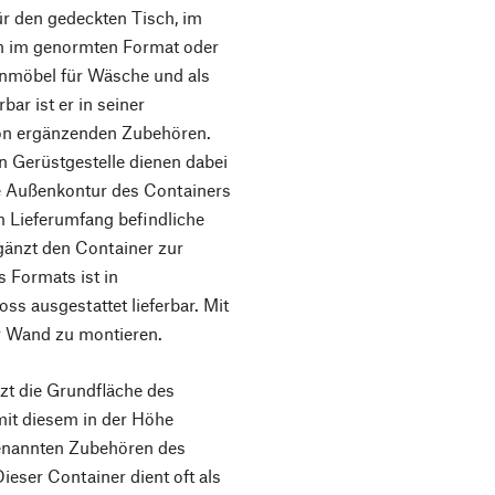
ür den gedeckten Tisch, im
rn im genormten Format oder
enmöbel für Wäsche und als
ar ist er in seiner
von ergänzenden Zubehören.
n Gerüstgestelle dienen dabei
ie Außenkontur des Containers
m Lieferumfang befindliche
gänzt den Container zur
 Formats ist in
s ausgestattet lieferbar. Mit
er Wand zu montieren.
 die Grundfläche des
it diesem in der Höhe
genannten Zubehören des
ser Container dient oft als