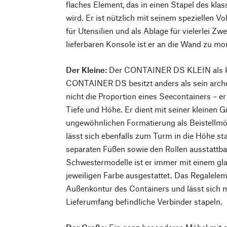
flaches Element, das in einen Stapel des kla
wird. Er ist nützlich mit seinem speziellen V
für Utensilien und als Ablage für vielerlei Zw
lieferbaren Konsole ist er an die Wand zu mo
Der Kleine:
Der CONTAINER DS KLEIN als kl
CONTAINER DS besitzt anders als sein arche
nicht die Proportion eines Seecontainers – er 
Tiefe und Höhe. Er dient mit seiner kleinen 
ungewöhnlichen Formatierung als Beistellmö
lässt sich ebenfalls zum Turm in die Höhe stap
separaten Füßen sowie den Rollen ausstattbar
Schwestermodelle ist er immer mit einem gl
jeweiligen Farbe ausgestattet. Das Regalele
Außenkontur des Containers und lässt sich m
Lieferumfang befindliche Verbinder stapeln.