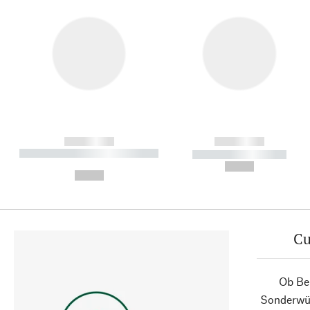
------------
------------
----------- ----------- ----------
----------- -----------
-
--,-- €
--,-- €
Cu
Ob Ber
Sonderwün