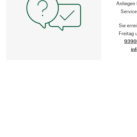
Anliegen
Service
Sie erre
Freitag
9390
in