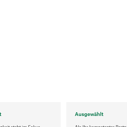
t
Ausgewählt
gkeit steht im Fokus
Als Ihr kompetenter Partn