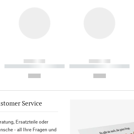
------------
------------
----------- ----------- ----------
----------- ----------- ----------
-
-
--,-- €
--,-- €
stomer Service
atung, Ersatzteile oder
sche - all Ihre Fragen und