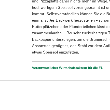
und Pizzaplatte daher nichts mehr im Wege. W
hochwertigem Speiseöl voreingebrannt ist un
kommt! Selbstverständlich können Sie die B
einmal süßes Backwerk herzustellen – schon
Butterplätzchen oder Plunderteilchen lässt
zusammenlaufen … Bei sehr zuckerhaltigen T
Backpapier unterzulegen, um die Brünierschic
Ansonsten genügt es, den Stahl vor dem Au
etwas Speiseöl einzufetten.
Verantwortlicher Wirtschaftsakteur für die EU