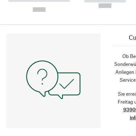
----------- -----------
-
--,-- €
--,-- €
Cu
Ob Ber
Sonderwün
Anliegen
Service
Sie erre
Freitag
9390
in