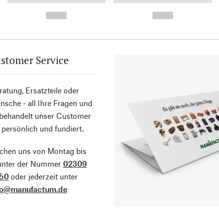
-
-
--,-- €
--,-- €
stomer Service
atung, Ersatzteile oder
sche - all Ihre Fragen und
 behandelt unser Customer
 persönlich und fundiert.
ichen uns von Montag bis
 unter der Nummer
02309
50
oder jederzeit unter
fo@manufactum.de