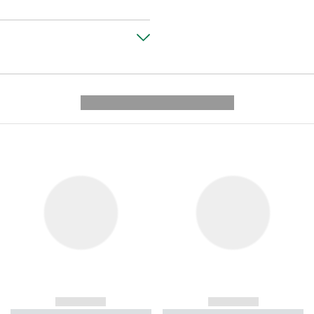
---------- --------------
------------
------------
----------- ----------- ----------
----------- ----------- ----------