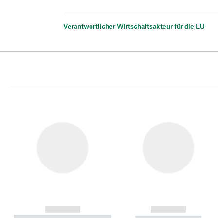
Verantwortlicher Wirtschaftsakteur für die EU
------------
------------
----------- ----------- ----------