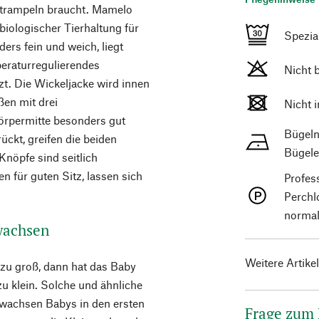
Strampeln braucht. Mamelo
biologischer Tierhaltung für
Spezi
ders fein und weich, liegt
eraturregulierendes
Nicht 
tzt. Die Wickeljacke wird innen
ßen mit drei
Nicht 
örpermitte besonders gut
Bügeln
ückt, greifen die beiden
Bügele
Knöpfe sind seitlich
 für guten Sitz, lassen sich
Profes
Perchl
normal
wachsen
Weitere Artike
t zu groß, dann hat das Baby
zu klein. Solche und ähnliche
h wachsen Babys in den ersten
Frage zum