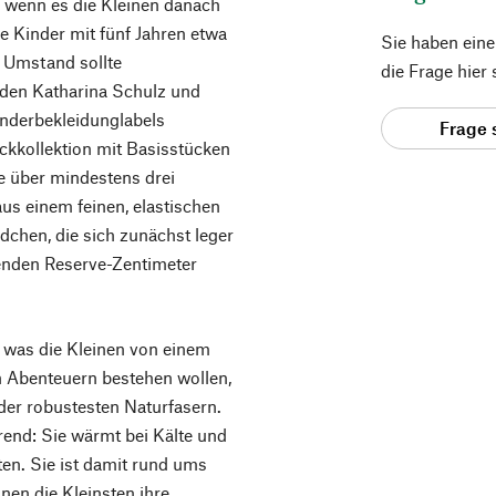
 wenn es die Kleinen danach
e Kinder mit fünf Jahren etwa
Sie haben ein
m Umstand sollte
die Frage hier
nden Katharina Schulz und
inderbekleidunglabels
Frage 
ckkollektion mit Basisstücken
e über mindestens drei
aus einem feinen, elastischen
dchen, die sich zunächst leger
enden Reserve-Zentimeter
 was die Kleinen von einem
 Abenteuern bestehen wollen,
e der robustesten Naturfasern.
rend: Sie wärmt bei Kälte und
iten. Sie ist damit rund ums
nnen die Kleinsten ihre