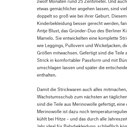
zwölf Monaten rund 25 Zentimeter. Und auch
etwas gemächlicher angehen lassen, sind viel
doppelt so groß wie bei ihrer Geburt. Diese
Kinderbekleidung besser gerecht werden, fa
Antje Blust, das Gründer-Duo des Berliner K
Mamelo. Sie entwickelten eine komplette Stri
wie Leggings, Pullovern und Wickeljacken, di
Größen mitwachsen. Gefertigt sind die Teile 
Strick in komfortabler Passform und mit Bün
umschlagen lassen und später die entscheid
enthalten.
Damit die Strickwaren auch alles mitmachen,
Wachstumsschub zum nächsten an täglichen
sind die Teile aus Merinowolle gefertigt, ein
Merinowolle ist dazu noch temperaturregulie
kühlt bei Hitze – und das durch alle Jahresze
Jahr ideal für Babybekleidung, schließlich kö