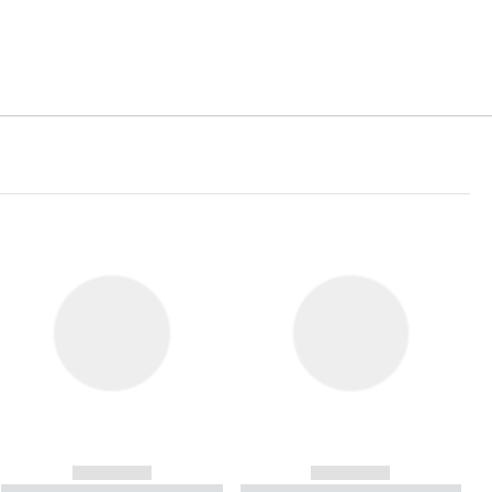
------------
------------
----------- ----------- ----------
----------- ----------- ----------