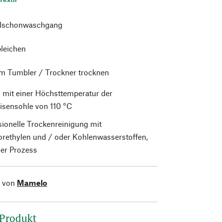
alschonwaschgang
bleichen
im Tumbler / Trockner trocknen
 mit einer Höchsttemperatur der
isensohle von 110 °C
sionelle Trockenreinigung mit
orethylen und / oder Kohlenwasserstoffen,
er Prozess
l von
Mamelo
 Produkt