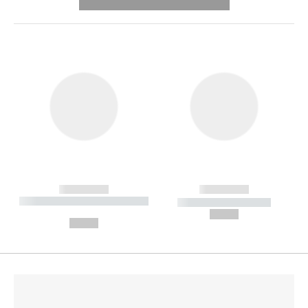
---------- --------------
------------
------------
----------- ----------- --------
----------- -----------
---
--,-- €
--,-- €