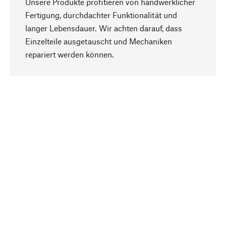
Unsere Produkte profitieren von handwerklicher
Fertigung, durchdachter Funktionalität und
langer Lebensdauer. Wir achten darauf, dass
Einzelteile ausgetauscht und Mechaniken
Nach oben
repariert werden können.
Bewusst
Nachhaltigkeit steht im Fokus unserer
Produktauswahl. Wir setzen auf natürliche
Inhaltsstoffe und Materialien, die gepflegt werden
können, sowie auf eine ressourcenschonende
und sozialverträgliche Produktion.