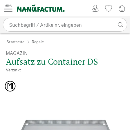
Zum Inhalt springen
Kundenkonto
Merkliste
0,0
Startseite
Regale
MAGAZIN
Aufsatz zu Container DS
Verzinkt