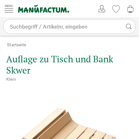
Zum Inhalt springen
Kundenkonto
Merkliste
0,0
Startseite
Auflage zu Tisch und Bank
Skwer
Klein