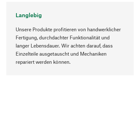
Langlebig
Unsere Produkte profitieren von handwerklicher
Fertigung, durchdachter Funktionalität und
langer Lebensdauer. Wir achten darauf, dass
Einzelteile ausgetauscht und Mechaniken
Nach oben
repariert werden können.
Bewusst
Nachhaltigkeit steht im Fokus unserer
Produktauswahl. Wir setzen auf natürliche
Inhaltsstoffe und Materialien, die gepflegt werden
können, sowie auf eine ressourcenschonende