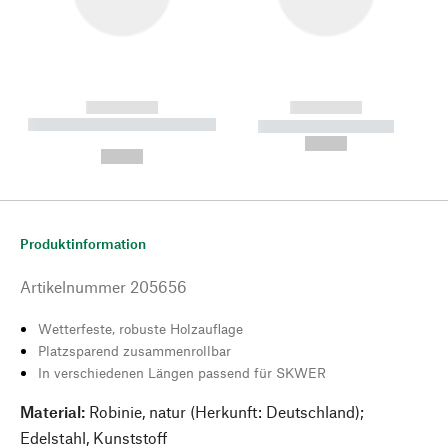
------------
------------
----------- ----------- --------
----------- -----------
---
--,-- €
--,-- €
Produktinformation
Artikelnummer
205656
Wetterfeste, robuste Holzauflage
Platzsparend zusammenrollbar
In verschiedenen Längen passend für SKWER
Material:
Robinie, natur (Herkunft: Deutschland);
Edelstahl, Kunststoff