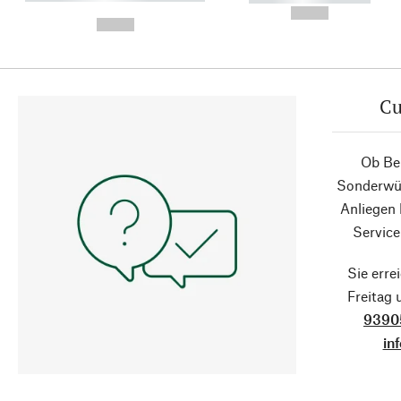
-
--,-- €
--,-- €
Cu
Ob Ber
Sonderwün
Anliegen
Service
Sie erre
Freitag
9390
in