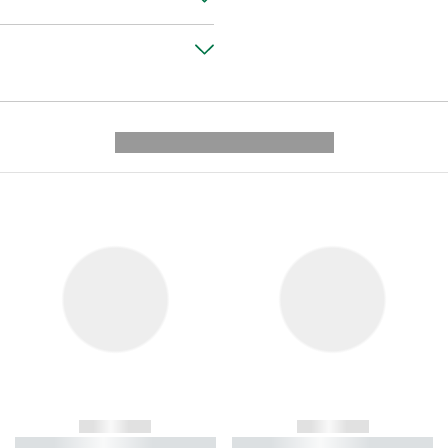
---------- --------------
------------
------------
----------- ----------- ----------
----------- ----------- ----------