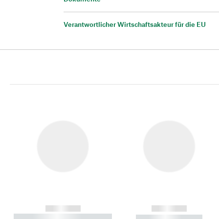
Verantwortlicher Wirtschaftsakteur für die EU
------------
------------
----------- ----------- ----------
----------- -----------