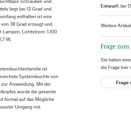
 sichtbare Schrauben und
Entwurf:
Jan D
tels liegt bei 12 Grad und
rumfang enthalten ist eine
ll von 38 Grad erzeugt und
Weitere Artike
ED-Lampen. Lichtstrom: 1.100
2,7 W.
Frage zum
Sie haben ein
die Frage hier
ystemleuchtenfamilie ist
tenreichste Systemleuchte von
Frage 
t zur Anwendung. Mit der
chtkopfes wurde die gesamte
nd formal auf das Mögliche
ewusster Umgang mit