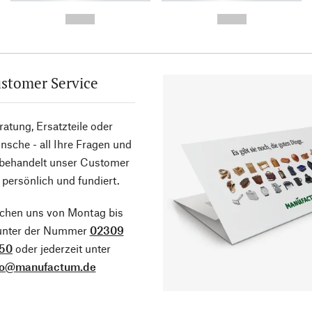
-
-
--,-- €
--,-- €
stomer Service
atung, Ersatzteile oder
sche - all Ihre Fragen und
 behandelt unser Customer
 persönlich und fundiert.
ichen uns von Montag bis
 unter der Nummer
02309
50
oder jederzeit unter
fo@manufactum.de