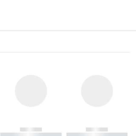
------------
------------
----------- ----------- ----------
----------- ----------- ----------