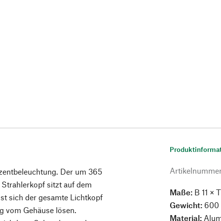
Produktinforma
Artikelnumme
Akzentbeleuchtung. Der um 365
trahlerkopf sitzt auf dem
Maße:
B 11 × T
sst sich der gesamte Lichtkopf
Gewicht:
600 
ung vom Gehäuse lösen.
Material:
Alumi