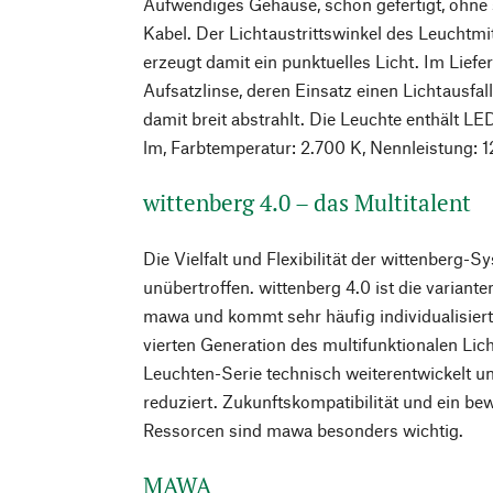
Aufwendiges Gehäuse, schön gefertigt, ohne
Kabel. Der Lichtaustrittswinkel des Leuchtmit
erzeugt damit ein punktuelles Licht. Im Liefe
Aufsatzlinse, deren Einsatz einen Lichtausfa
damit breit abstrahlt. Die Leuchte enthält L
lm, Farbtemperatur: 2.700 K, Nennleistung: 1
wittenberg 4.0 – das Multitalent
Die Vielfalt und Flexibilität der wittenberg-S
unübertroffen. wittenberg 4.0 ist die varian
mawa und kommt sehr häufig individualisier
vierten Generation des multifunktionalen Li
Leuchten-Serie technisch weiterentwickelt u
reduziert. Zukunftskompatibilität und ein b
Ressorcen sind mawa besonders wichtig.
MAWA