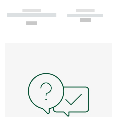
------------
------------
----------- ----------- --------
----------- -----------
---
--,-- €
--,-- €