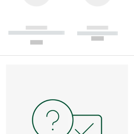
------------
------------
----------- ----------- --------
----------- -----------
---
--,-- €
--,-- €