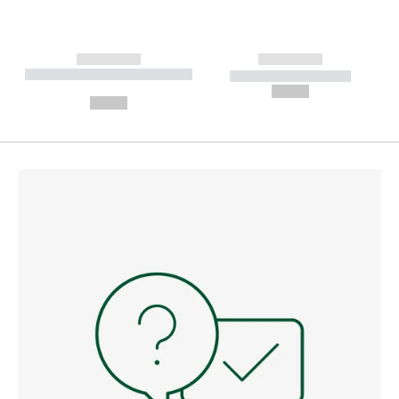
------------
------------
----------- ----------- --------
----------- -----------
---
--,-- €
--,-- €