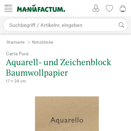
Zum Inhalt springen
Kundenkonto
Merkliste
0,0
Startseite
Notizblöcke
Carta Pura
Aquarell- und Zeichenblock
Baumwollpapier
17 × 24 cm