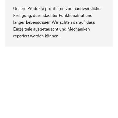
Unsere Produkte profitieren von handwerklicher
Fertigung, durchdachter Funktionalität und
langer Lebensdauer. Wir achten darauf, dass
Einzelteile ausgetauscht und Mechaniken
Nach oben
repariert werden können.
Bewusst
Nachhaltigkeit steht im Fokus unserer
Produktauswahl. Wir setzen auf natürliche
Inhaltsstoffe und Materialien, die gepflegt werden
können, sowie auf eine ressourcenschonende
und sozialverträgliche Produktion.