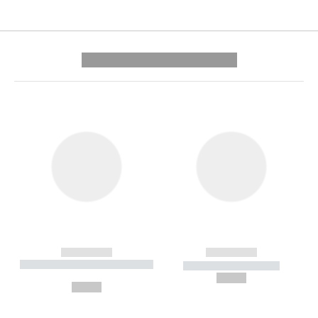
---------- --------------
------------
------------
----------- ----------- --------
----------- -----------
---
--,-- €
--,-- €